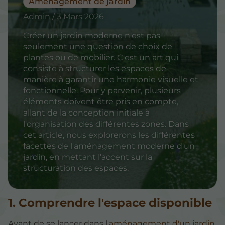
Aménagement de jardin
Admin / 3 Mars 2026
Créer un jardin moderne n'est pas
seulement une question de choix de
plantes ou de mobilier. C'est un art qui
consiste à structurer les espaces de
manière à garantir une harmonie visuelle et
fonctionnelle. Pour y parvenir, plusieurs
éléments doivent être pris en compte,
allant de la conception initiale à
l'organisation des différentes zones. Dans
cet article, nous explorerons les différentes
facettes de l'aménagement moderne d'un
jardin, en mettant l'accent sur la
structuration des espaces.
1. Comprendre l'espace disponible
Avant de se lancer dans l'
aménagement d'un jardin
,