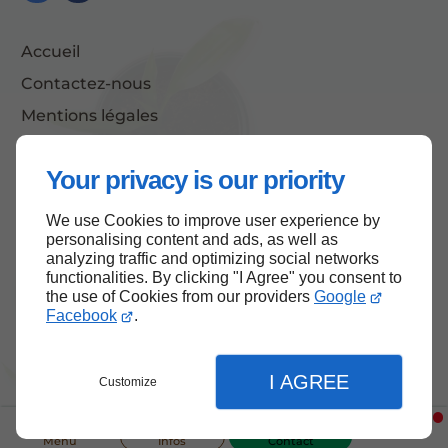
Accueil
Contactez-nous
Mentions légales
Plan du site
Your privacy is our priority
We use Cookies to improve user experience by
Haut de page
personalising content and ads, as well as
analyzing traffic and optimizing social networks
functionalities. By clicking "I Agree" you consent to
the use of Cookies from our providers
Google
Facebook
.
I AGREE
Customize
Menu
Infos
Contact