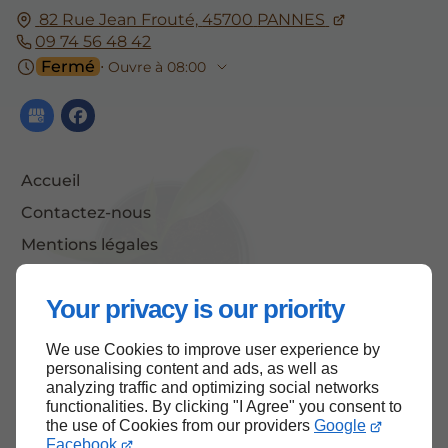
82 Rue Jean Frouté,
45700
PANNES
09 74 56 48 42
Fermé
⋅ Ouvre à 08:00
Accueil
Contactez-nous
Mentions légales
Plan du site
Your privacy is our priority
We use Cookies to improve user experience by
Haut de page
personalising content and ads, as well as
analyzing traffic and optimizing social networks
functionalities. By clicking "I Agree" you consent to
the use of Cookies from our providers
Google
Facebook
.